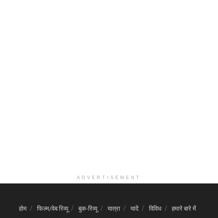
ADVERTISEMENT
होम
फिल्म/वेब रिव्यू
बुक-रिव्यू
यात्रा
यादें
विविध
हमारे बारे में