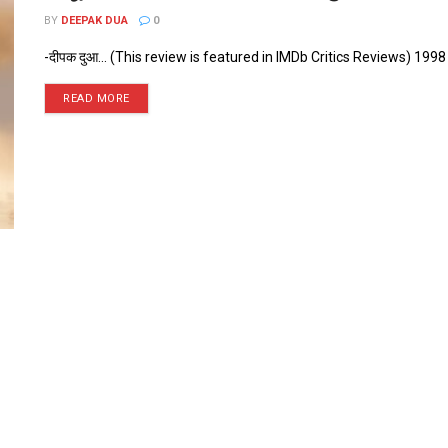
BY
DEEPAK DUA
0
-दीपक दुआ... (This review is featured in IMDb Critics Reviews) 1998 में पोख
READ MORE