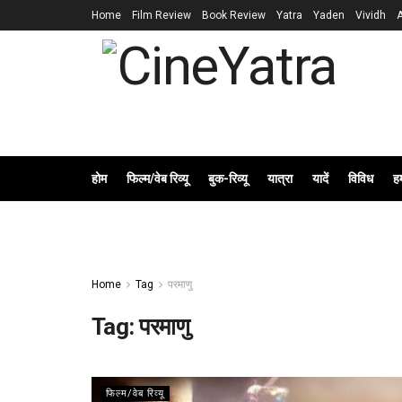
Home
Film Review
Book Review
Yatra
Yaden
Vividh
होम
फिल्म/वेब रिव्यू
बुक-रिव्यू
यात्रा
यादें
विविध
हम
Home
Tag
परमाणु
Tag:
परमाणु
फिल्म/वेब रिव्यू